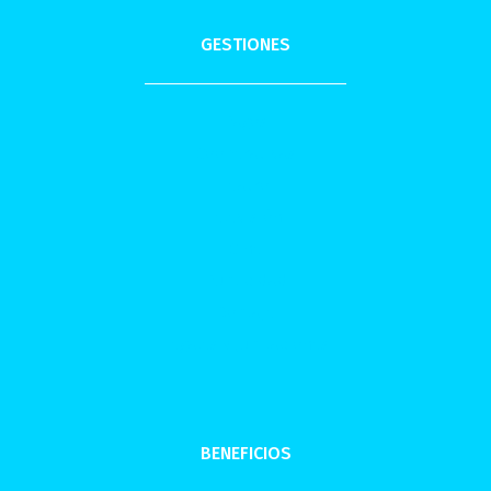
GESTIONES
Pagos
Cooperativas
Teatro
Televisión
Cine
Publicidad
Doblaje
Legales y Jubilaciones
BENEFICIOS