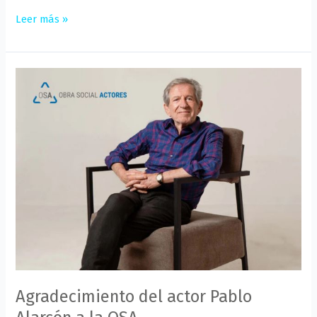
Leer más »
Agradecimiento
del
actor
Pablo
Alarcón
a
la
OSA
Agradecimiento del actor Pablo