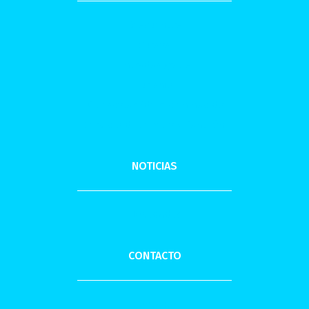
Descuentos
Cursos
Entradas gratis
Turismo
Kit escolar /de recién nacido
Servicio de Sepelio y Panteón
NOTICIAS
Novedades
CONTACTO
Contacto