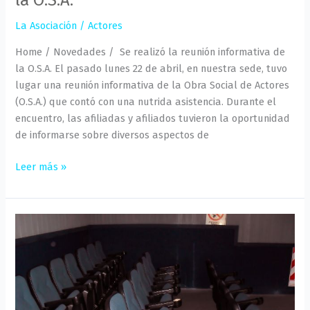
la O.S.A.
La Asociación
/
Actores
Home / Novedades / Se realizó la reunión informativa de
la O.S.A. El pasado lunes 22 de abril, en nuestra sede, tuvo
lugar una reunión informativa de la Obra Social de Actores
(O.S.A.) que contó con una nutrida asistencia. Durante el
encuentro, las afiliadas y afiliados tuvieron la oportunidad
de informarse sobre diversos aspectos de
Leer más »
¡Gracias
a
nuestra
Obra
Social
por