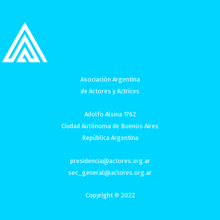
Asociación Argentina
de Actores y Actrices
Adolfo Alsina 1762
Ciudad Autónoma de Buenos Aires
República Argentina
presidencia@actores.org.ar
sec_general@actores.org.ar
Copyright © 2022
I
F
T
Y