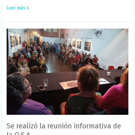
Leer más »
Se
realizó
la
reunión
informativa
de
la
O.S.A.
Se realizó la reunión informativa de