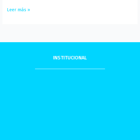
Leer más »
INSTITUCIONAL
La Asociación
Consejo Integral
Delegaciones
Comisión de Género
Órgano fiscalizador
Obra social de Actores
Documentos