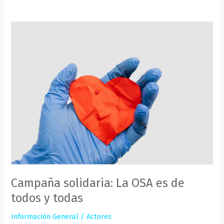
Campaña
solidaria:
La
OSA
es
de
todos
y
todas
Campaña solidaria: La OSA es de
todos y todas
Información General
/
Actores