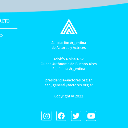
ACTO
to
Asociación Argentina
de Actores y Actrices
Adolfo Alsina 1762
Ciudad Autónoma de Buenos Aires
República Argentina
presidencia@actores.org.ar
sec_general@actores.org.ar
Copyright © 2022
I
F
T
Y
n
a
w
o