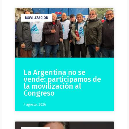
MOVILIZACIÓN
La Argentina no se
vende: participamos de
la movilización al
Congreso
7 agosto, 2026