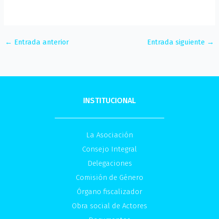
←
Entrada anterior
Entrada siguiente
→
INSTITUCIONAL
La Asociación
Consejo Integral
Delegaciones
Comisión de Género
Órgano fiscalizador
Obra social de Actores