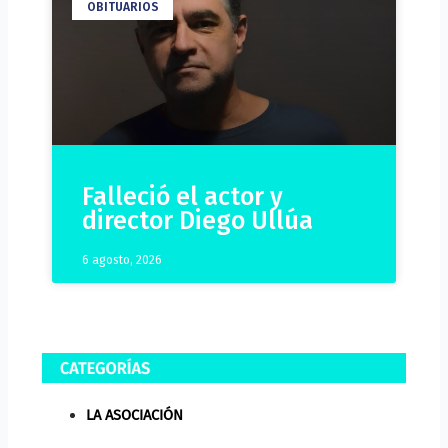
OBITUARIOS
Falleció el actor y
director Diego Ullúa
6 agosto, 2026
LA ASOCIACIÓN