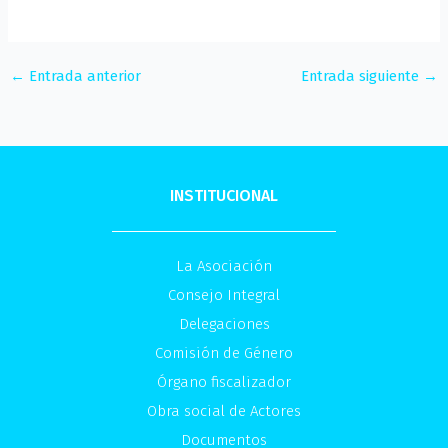
←
Entrada anterior
Entrada siguiente
→
INSTITUCIONAL
La Asociación
Consejo Integral
Delegaciones
Comisión de Género
Órgano fiscalizador
Obra social de Actores
Documentos