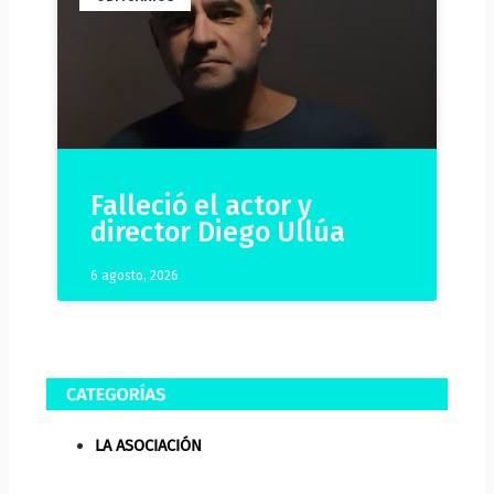
Falleció el actor y
director Diego Ullúa
6 agosto, 2026
LA ASOCIACIÓN