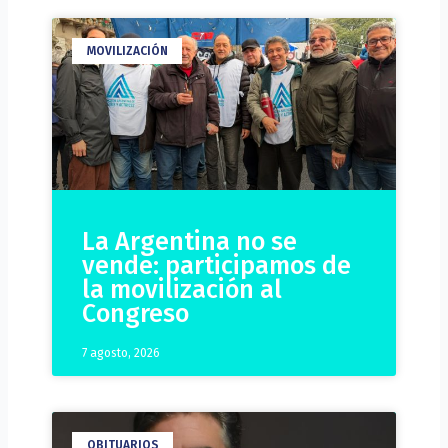
MOVILIZACIÓN
La Argentina no se
vende: participamos de
la movilización al
Congreso
7 agosto, 2026
OBITUARIOS