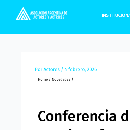
Ir
al
INSTITUCION
contenido
Por
Actores
/
4 febrero, 2026
Home
/
Novedades
/
Conferencia d