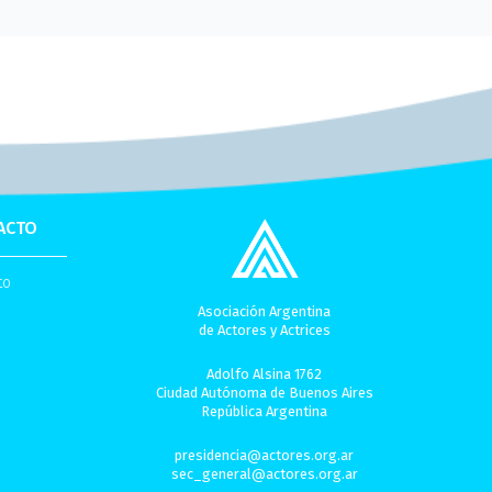
ACTO
to
Asociación Argentina
de Actores y Actrices
Adolfo Alsina 1762
Ciudad Autónoma de Buenos Aires
República Argentina
presidencia@actores.org.ar
sec_general@actores.org.ar