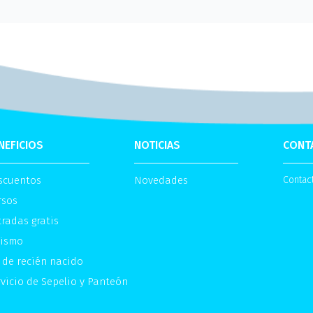
NEFICIOS
NOTICIAS
CONT
scuentos
Novedades
Contac
rsos
radas gratis
rismo
 de recién nacido
vicio de Sepelio y Panteón