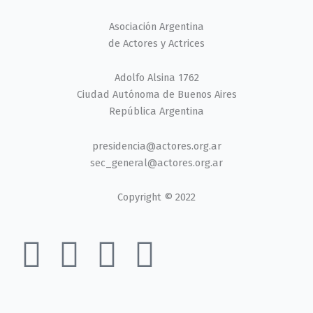
Asociación Argentina
de Actores y Actrices
Adolfo Alsina 1762
Ciudad Autónoma de Buenos Aires
República Argentina
presidencia@actores.org.ar
sec_general@actores.org.ar
Copyright © 2022
I
F
T
Y
n
a
w
o