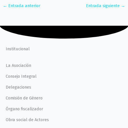
←
Entrada anterior
Entrada siguiente
→
Institucional
La Asociación
Consejo Integral
Delegaciones
Comisión de Género
Órgano fiscalizador
Obra social de Actores