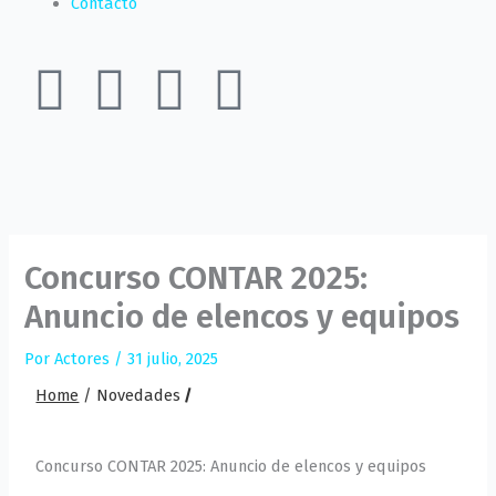
Contacto
I
F
T
Y
n
a
w
o
s
c
i
u
t
e
t
t
Concurso CONTAR 2025:
a
b
t
u
Anuncio de elencos y equipos
g
o
e
b
Por
Actores
/
31 julio, 2025
Home
/
Novedades
/
r
o
r
e
a
k
Concurso CONTAR 2025: Anuncio de elencos y equipos