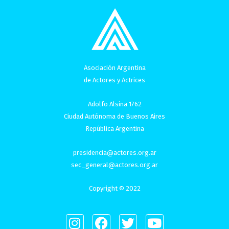
Asociación Argentina
de Actores y Actrices
Adolfo Alsina 1762
Ciudad Autónoma de Buenos Aires
República Argentina
presidencia@actores.org.ar
sec_general@actores.org.ar
Copyright © 2022
I
F
T
Y
n
a
w
o