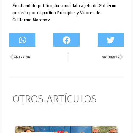
En el ámbito político, fue candidato a Jefe de Gobierno
porteño por el partido Principios y Valores de
Guillermo Moreno.v
Prev
Ne
ANTERIOR
SIGUIENTE
OTROS ARTÍCULOS