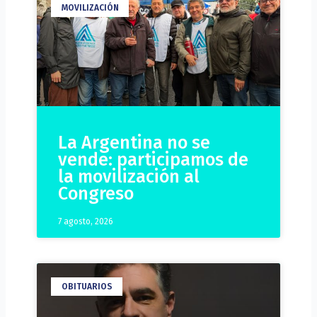
MOVILIZACIÓN
La Argentina no se
vende: participamos de
la movilización al
Congreso
7 agosto, 2026
OBITUARIOS