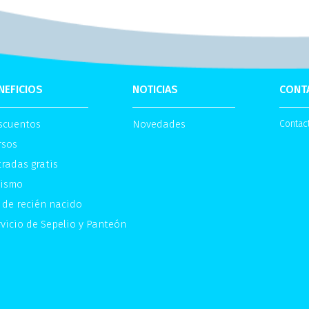
NEFICIOS
NOTICIAS
CONT
scuentos
Novedades
Contac
rsos
radas gratis
rismo
 de recién nacido
vicio de Sepelio y Panteón