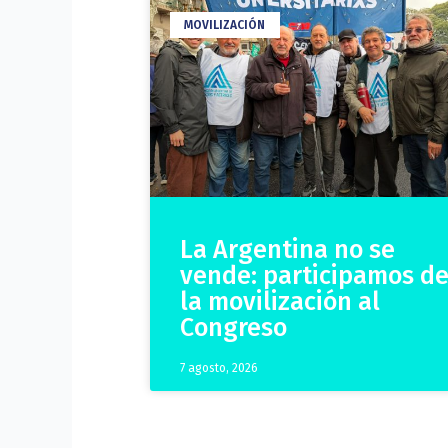
MOVILIZACIÓN
La Argentina no se
vende: participamos d
la movilización al
Congreso
7 agosto, 2026