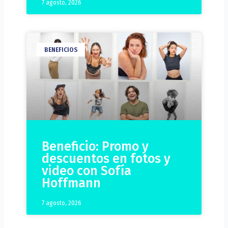
7 agosto, 2026
BENEFICIOS
Beneficio: Promo y
descuentos en fotos y
video con Sofía
Hoffmann
7 agosto, 2026