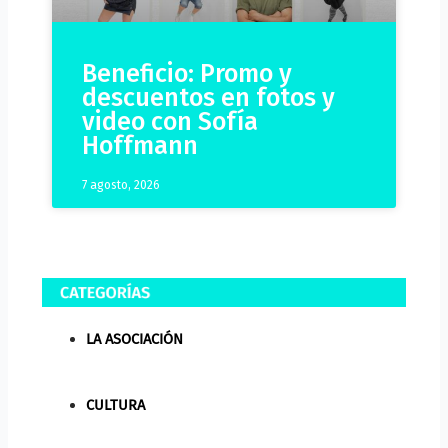
Beneficio: Promo y
descuentos en fotos y
video con Sofía
Hoffmann
7 agosto, 2026
LA ASOCIACIÓN
CULTURA