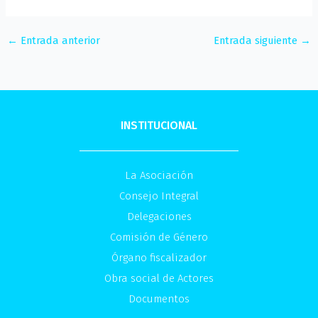
←
Entrada anterior
Entrada siguiente
→
INSTITUCIONAL
La Asociación
Consejo Integral
Delegaciones
Comisión de Género
Órgano fiscalizador
Obra social de Actores
Documentos