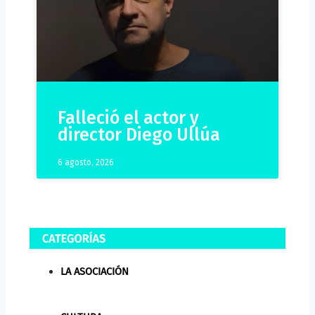
Falleció el actor y
director Diego Ullúa
6 agosto, 2026
LA ASOCIACIÓN