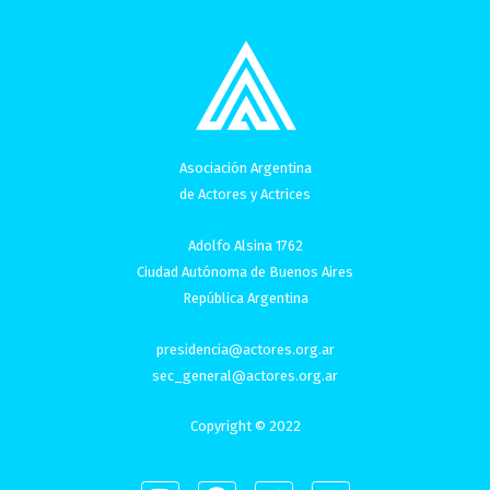
Asociación Argentina
de Actores y Actrices
Adolfo Alsina 1762
Ciudad Autónoma de Buenos Aires
República Argentina
presidencia@actores.org.ar
sec_general@actores.org.ar
Copyright © 2022
I
F
T
Y