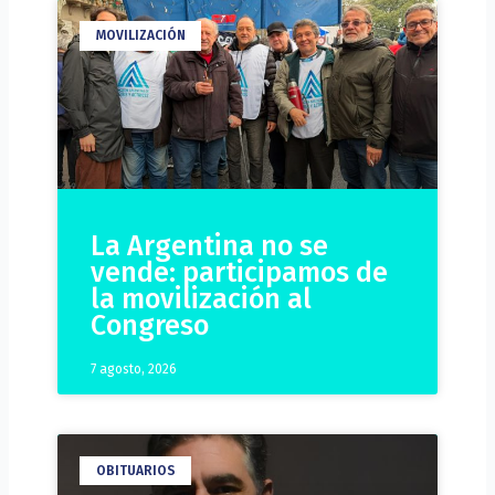
MOVILIZACIÓN
La Argentina no se
vende: participamos de
la movilización al
Congreso
7 agosto, 2026
OBITUARIOS