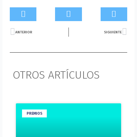
Prev
Nex
ANTERIOR
SIGUIENTE
OTROS ARTÍCULOS
PREMIOS