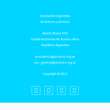
Asociación Argentina
de Actores y Actrices
Adolfo Alsina 1762
Ciudad Autónoma de Buenos Aires
República Argentina
presidencia@actores.org.ar
sec_general@actores.org.ar
Copyright © 2022
I
F
T
Y
n
a
w
o
s
c
i
u
t
e
t
t
a
b
t
u