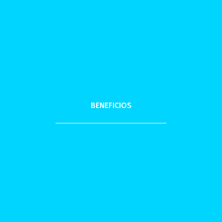
Cine
Publicidad
Doblaje
Legales y Jubilaciones
BENEFICIOS
Descuentos
Cursos
Entradas gratis
Turismo
Kit escolar /de recién nacido
Servicio de Sepelio y Panteón