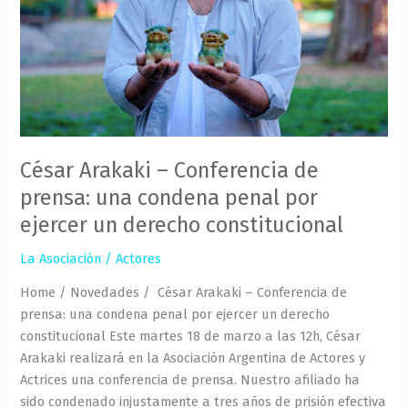
una
condena
penal
por
ejercer
un
derecho
César Arakaki – Conferencia de
constitucional
prensa: una condena penal por
ejercer un derecho constitucional
La Asociación
/
Actores
Home / Novedades / César Arakaki – Conferencia de
prensa: una condena penal por ejercer un derecho
constitucional Este martes 18 de marzo a las 12h, César
Arakaki realizará en la Asociación Argentina de Actores y
Actrices una conferencia de prensa. Nuestro afiliado ha
sido condenado injustamente a tres años de prisión efectiva