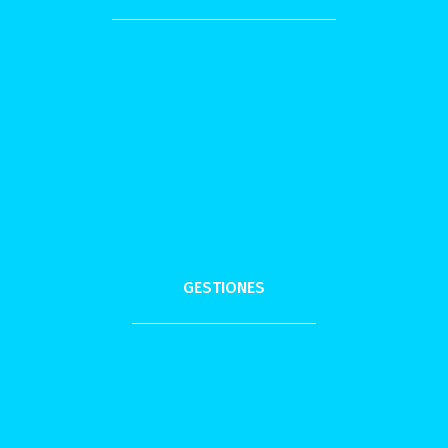
La Asociación
Consejo Integral
Delegaciones
Comisión de Género
Órgano fiscalizador
Obra social de Actores
Documentos
GESTIONES
Pagos
Cooperativas
Teatro
Televisión