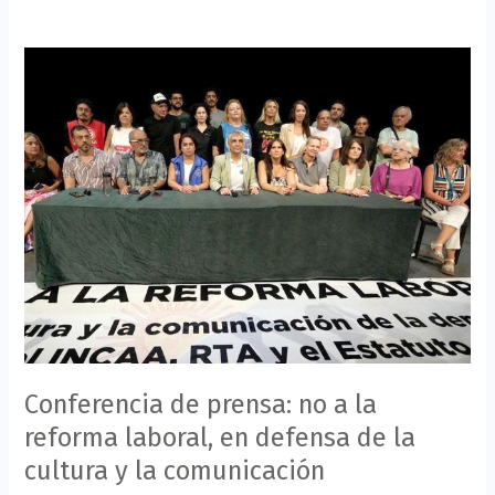
Conferencia
de
prensa:
no
a
la
reforma
laboral,
en
defensa
de
la
cultura
Conferencia de prensa: no a la
y
la
reforma laboral, en defensa de la
comunicación
cultura y la comunicación