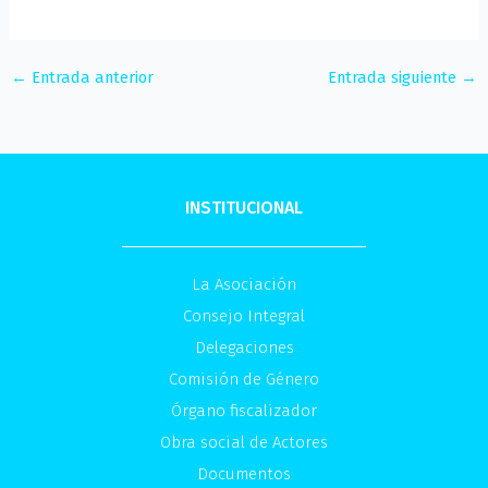
←
Entrada anterior
Entrada siguiente
→
INSTITUCIONAL
La Asociación
Consejo Integral
Delegaciones
Comisión de Género
Órgano fiscalizador
Obra social de Actores
Documentos