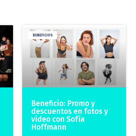
BENEFICIOS
Beneficio: Promo y
descuentos en fotos y
video con Sofía
Hoffmann