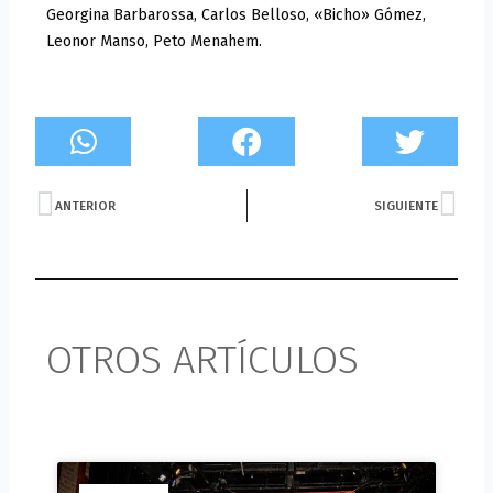
Georgina Barbarossa, Carlos Belloso, «Bicho» Gómez,
Leonor Manso, Peto Menahem.
Prev
Nex
ANTERIOR
SIGUIENTE
OTROS ARTÍCULOS