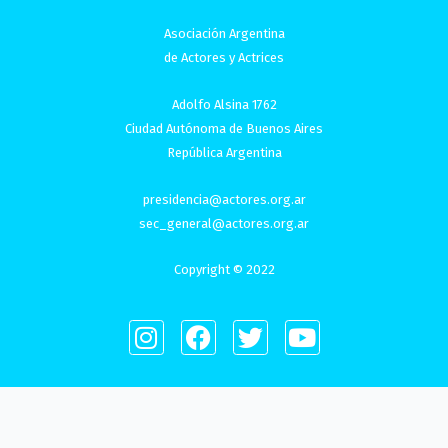
Asociación Argentina
de Actores y Actrices
Adolfo Alsina 1762
Ciudad Autónoma de Buenos Aires
República Argentina
presidencia@actores.org.ar
sec_general@actores.org.ar
Copyright © 2022
I
F
T
Y
n
a
w
o
s
c
i
u
t
e
t
t
a
b
t
u
g
o
e
b