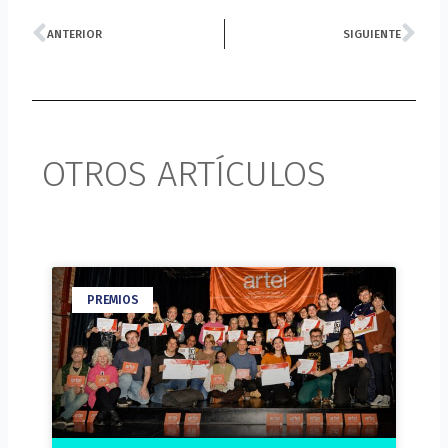
Prev
Ne
ANTERIOR
SIGUIENTE
OTROS ARTÍCULOS
PREMIOS