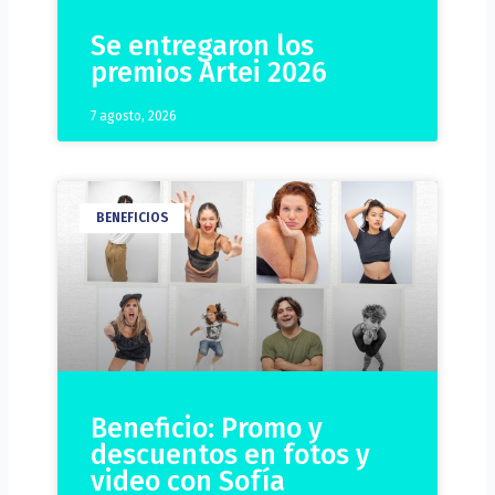
Se entregaron los
premios Artei 2026
7 agosto, 2026
BENEFICIOS
Beneficio: Promo y
descuentos en fotos y
video con Sofía