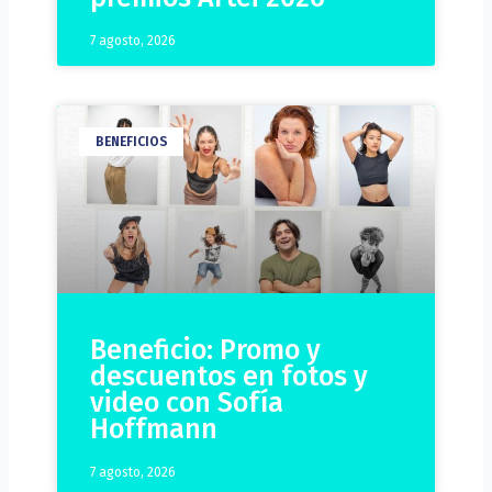
7 agosto, 2026
BENEFICIOS
Beneficio: Promo y
descuentos en fotos y
video con Sofía
Hoffmann
7 agosto, 2026