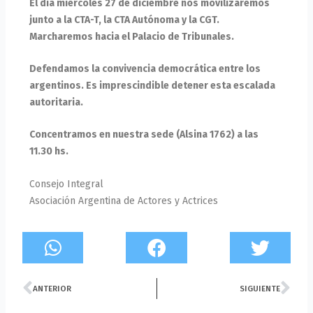
El día miércoles 27 de diciembre nos movilizaremos
junto a la CTA-T, la CTA Autónoma y la CGT.
Marcharemos hacia el Palacio de Tribunales.
Defendamos la convivencia democrática entre los
argentinos. Es imprescindible detener esta escalada
autoritaria.
Concentramos en nuestra sede (Alsina 1762) a las
11.30 hs.
Consejo Integral
Asociación Argentina de Actores y Actrices
Prev
Ne
ANTERIOR
SIGUIENTE