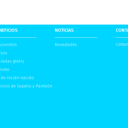
NEFICIOS
NOTICIAS
CONT
scuentos
Novedades
Contac
rsos
radas gratis
rismo
 de recién nacido
vicio de Sepelio y Panteón