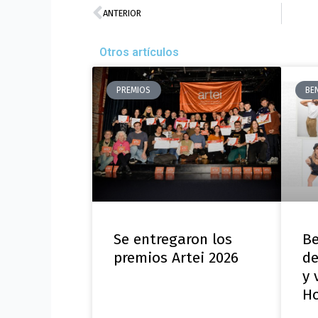
Prev
ANTERIOR
Otros artículos
PREMIOS
BE
Se entregaron los
Be
premios Artei 2026
de
y 
H