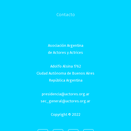
Contacto
Asociación Argentina
de Actores y Actrices
Adolfo Alsina 1762
Ciudad Autónoma de Buenos Aires
República Argentina
presidencia@actores.org.ar
sec_general@actores.org.ar
Copyright © 2022
I
F
T
Y