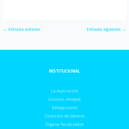
←
Entrada anterior
Entrada siguiente
→
INSTITUCIONAL
La Asociación
Consejo Integral
Delegaciones
Comisión de Género
Órgano fiscalizador